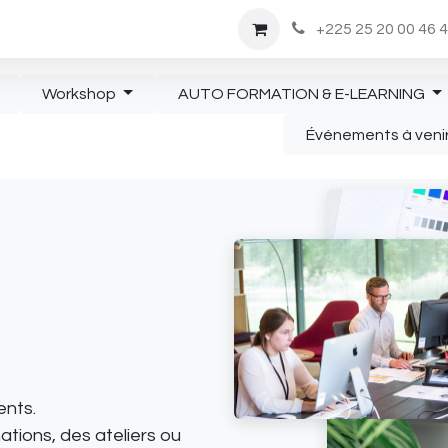
Rendez-vous
Nous Rejoindre
Boutique
+225 25 20 00 46 
Workshop
AUTO FORMATION & E-LEARNING
Événements à veni
ents.
tions, des ateliers ou