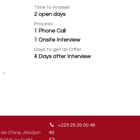
Time to Answer
2 open days
Process
1 Phone Call
1 Onsite Interview
Days to get an Offer
4 Days after Interview
+225 25 20 00 46
de Chine, Abidjan
4
0