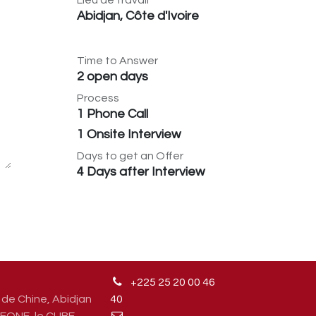
Lieu de travail
Abidjan
,
Côte d'Ivoire
Time to Answer
2 open days
Process
1 Phone Call
1 Onsite Interview
Days to get an Offer
4 Days after Interview
+225 25 20 00 46
de Chine, Abidjan
4
0