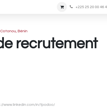
Rendez-vous
Nous Rejoindre
Boutique
+225 25 20 00 46 
Cotonou, Bénin
de recrutement