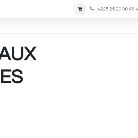
Rendez-vous
Nous Rejoindre
Boutique
+225 25 20 00 46 
AUX
RES