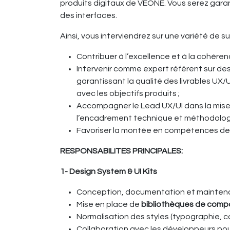
produits digitaux de VEONE. Vous serez garant(
des interfaces.
Ainsi, vous interviendrez sur une variété de s
Contribuer à l’excellence et à la cohére
Intervenir comme expert référent sur des 
garantissant la qualité des livrables UX/
avec les objectifs produits ;
Accompagner le Lead UX/UI dans la mise 
l’encadrement technique et méthodologi
Favoriser la montée en compétences des pr
RESPONSABILITES PRINCIPALES:
1- Design System & UI Kits
Conception, documentation et maintena
Mise en place de
bibliothèques de com
Normalisation des styles (typographie, c
Collaboration avec les développeurs pour