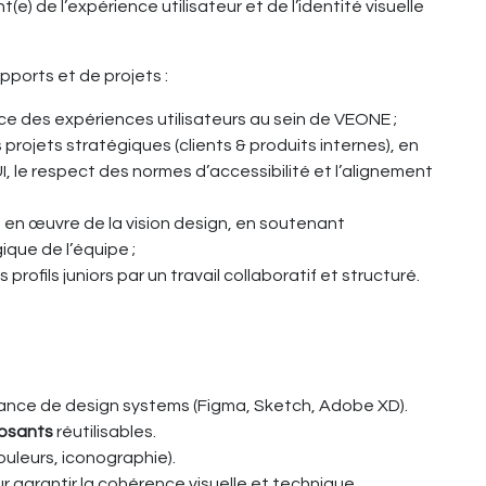
e) de l’expérience utilisateur et de l’identité visuelle
upports et de projets :
nce des expériences utilisateurs au sein de VEONE ;
projets stratégiques (clients & produits internes), en
UI, le respect des normes d’accessibilité et l’alignement
en œuvre de la vision design, en soutenant
que de l’équipe ;
ofils juniors par un travail collaboratif et structuré.
nce de design systems (Figma, Sketch, Adobe XD).
posants
réutilisables.
ouleurs, iconographie).
 garantir la cohérence visuelle et technique.