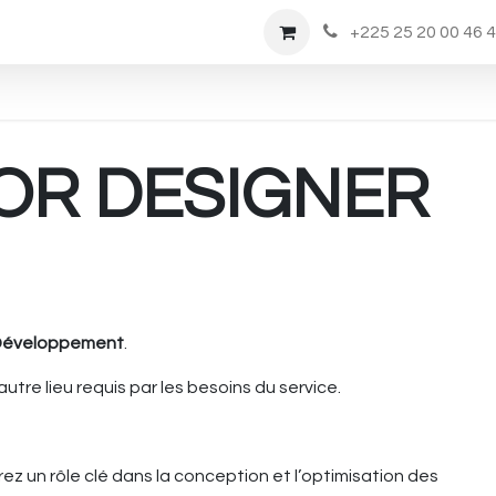
Rendez-vous
Nous Rejoindre
Boutique
+225 25 20 00 46 
IOR DESIGNER
Développement
.
 autre lieu requis par les besoins du service.
rez un rôle clé dans la conception et l’optimisation des