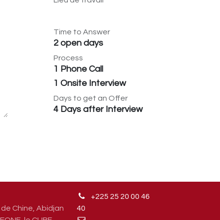
Lieu de travail
Time to Answer
2 open days
Process
1 Phone Call
1 Onsite Interview
Days to get an Offer
4 Days after Interview
+225 25 20 00 46
de Chine, Abidjan
4
0